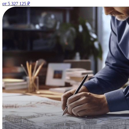
от
5 327 125
₽