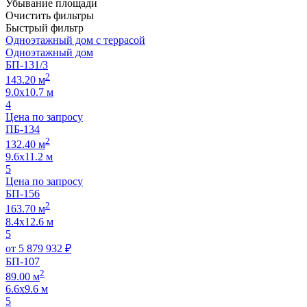
Убывание площади
Очистить фильтры
Быстрый фильтр
Одноэтажный дом с террасой
Одноэтажный дом
БП-131/3
2
143.20 м
9.0х10.7 м
4
Цена по запросу
ПБ-134
2
132.40 м
9.6х11.2 м
5
Цена по запросу
БП-156
2
163.70 м
8.4х12.6 м
5
от
5 879 932
₽
БП-107
2
89.00 м
6.6х9.6 м
5