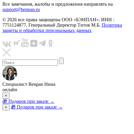
Все замечания, жалобы и предложения направлять на
support@benpan.ru
© 2026 все права защищены ООО «БЭНПАН», ИНН :
7751124877, Генеральный Директор Титов М.Б.
Политика
защиты и обработки персональных данных
Специалист Benpan Нина
онлайн
×
🎁
Подарок при заказе
→
🎁 Подарок при заказе
→
×