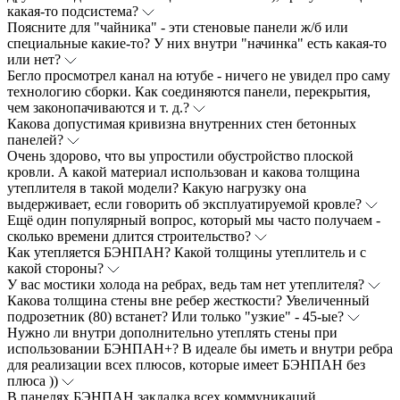
какая-то подсистема?
Поясните для "чайника" - эти стеновые панели ж/б или
специальные какие-то? У них внутри "начинка" есть какая-то
или нет?
Бегло просмотрел канал на ютубе - ничего не увидел про саму
технологию сборки. Как соединяются панели, перекрытия,
чем законопачиваются и т. д.?
Какова допустимая кривизна внутренних стен бетонных
панелей?
Очень здорово, что вы упростили обустройство плоской
кровли. А какой материал использован и какова толщина
утеплителя в такой модели? Какую нагрузку она
выдерживает, если говорить об эксплуатируемой кровле?
Ещё один популярный вопрос, который мы часто получаем -
сколько времени длится строительство?
Как утепляется БЭНПАН? Какой толщины утеплитель и с
какой стороны?
У вас мостики холода на ребрах, ведь там нет утеплителя?
Какова толщина стены вне ребер жесткости? Увеличенный
подрозетник (80) встанет? Или только "узкие" - 45-ые?
Нужно ли внутри дополнительно утеплять стены при
использовании БЭНПАН+? В идеале бы иметь и внутри ребра
для реализации всех плюсов, которые имеет БЭНПАН без
плюса ))
В панелях БЭНПАН закладка всех коммуникаций