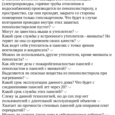
(электропроводка, горячие трубы отопления и
водоснабжения) производится по пенополистиролу, а
пространство, где они проходят, закрыто со стороны
помещения только гипсокартоном. Что будет в случае
возгорания проводки внутри этих зашитых
пенополистиролом пустот?
Могут ли завестись мыши в утеплителе?
Какой срок службы у встроенного утеплителя - минваты? Не
теряет ли она со временем своих качеств?
Как ведет себя утеплитель в панелях с точки зрения
вентиляции и конденсата?
Можно ли использовать другие утеплители, кроме минваты и
пенопласта?
Как обстоят дела с пожаробезопасностью панелей с
пенопластом и панелей с минватой?
Выделяются ли опасные вещества из пенополистирола при
нагревании?
Какой срок эксплуатации данного дома? Что будет с
соединениями панелей лет через 20?
Какой срок службы этих панелей?
Слежу за данной технологией, но до сих пор нет
пользователей с длительной эксплуатацией объектов
Хватает ли прочности стеновых панелей для опирания плит
перекрытий?
Можно ли ставить такие дома в сейсмоопасных районах?