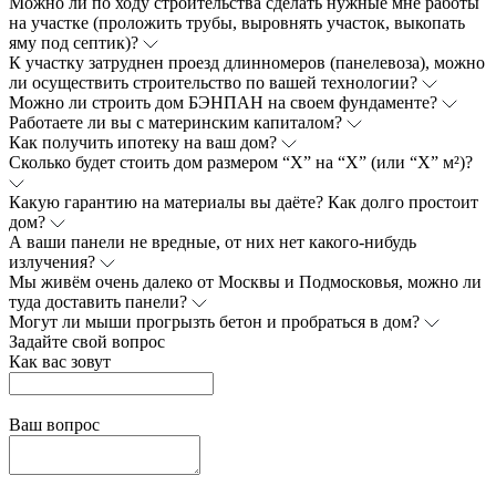
Можно ли по ходу строительства сделать нужные мне работы
на участке (проложить трубы, выровнять участок, выкопать
яму под септик)?
К участку затруднен проезд длинномеров (панелевоза), можно
ли осуществить строительство по вашей технологии?
Можно ли строить дом БЭНПАН на своем фундаменте?
Работаете ли вы с материнским капиталом?
Как получить ипотеку на ваш дом?
Сколько будет стоить дом размером “Х” на “Х” (или “Х” м²)?
Какую гарантию на материалы вы даёте? Как долго простоит
дом?
А ваши панели не вредные, от них нет какого-нибудь
излучения?
Мы живём очень далеко от Москвы и Подмосковья, можно ли
туда доставить панели?
Могут ли мыши прогрызть бетон и пробраться в дом?
Зaдайте свой вопрос
Как вас зовут
Ваш вопрос