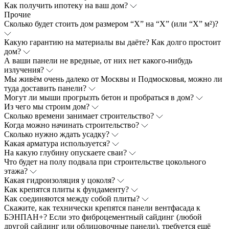
Как получить ипотеку на ваш дом?
Прочие
Сколько будет стоить дом размером “Х” на “Х” (или “Х” м²)?
Какую гарантию на материалы вы даёте? Как долго простоит
дом?
А ваши панели не вредные, от них нет какого-нибудь
излучения?
Мы живём очень далеко от Москвы и Подмосковья, можно ли
туда доставить панели?
Могут ли мыши прогрызть бетон и пробраться в дом?
Из чего мы строим дом?
Сколько времени занимает строительство?
Когда можно начинать строительство?
Сколько нужно ждать усадку?
Какая арматура используется?
На какую глубину опускаете сваи?
Что будет на полу подвала при строительстве цокольного
этажа?
Какая гидроизоляция у цоколя?
Как крепятся плиты к фундаменту?
Как соединяются между собой плиты?
Скажите, как технически крепятся панели вентфасада к
БЭНПАН+? Если это фиброцементный сайдинг (любой
другой сайдинг или облицовочные панели), требуется ещё