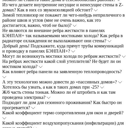
Из чего делаете внутренние несущие и ненесущие стены в Z-
домах? Как в них со звукоизоляцией обстоит?
Зимой тепловизор не покажет ли чего-нибудь неприличного в
районе швов и углов (мне не очень важно, как это
достигается, важно, чтоб не было)?
Не являются ли внешние ребра жесткости в панелях
БЭНПАН+ так называемыми мостиками холода? Как ребра в
радиаторе охлаждения не выхолаживают они стены?
Добрый день! Подскажите, куда прячут трубы коммуникаций
и проводку в панелях БЭНПАН+?
Могут ли возникнуть мостики холода по ребрам жесткости?
На ребрах жесткости какой слой утеплителя? Не будет ли он
мостиком холода?
Как влияют ребра панели на заявленную теплопроводность?
А эту технологию можно довести до «пассивных домов»?
Хотелось бы узнать, а как в таких домах при -25?
Ж/б часть стены тонкая. Можно ли её штробить и как там
проведена электрика?
Подходит ли дом для сезонного проживания? Как быстро он
прогревается?
Какой коэффициент термо сопротивления для окон и дверей?
Какой коэффициент воздухопропускания (инфильтрации) для