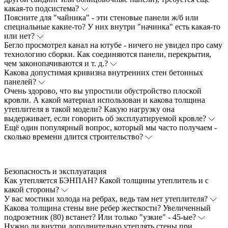
какая-то подсистема?
Поясните для "чайника" - эти стеновые панели ж/б или
специальные какие-то? У них внутри "начинка" есть какая-то
или нет?
Бегло просмотрел канал на ютубе - ничего не увидел про саму
технологию сборки. Как соединяются панели, перекрытия,
чем законопачиваются и т. д.?
Какова допустимая кривизна внутренних стен бетонных
панелей?
Очень здорово, что вы упростили обустройство плоской
кровли. А какой материал использован и какова толщина
утеплителя в такой модели? Какую нагрузку она
выдерживает, если говорить об эксплуатируемой кровле?
Ещё один популярный вопрос, который мы часто получаем -
сколько времени длится строительство?
Безопасность и эксплуатация
Как утепляется БЭНПАН? Какой толщины утеплитель и с
какой стороны?
У вас мостики холода на ребрах, ведь там нет утеплителя?
Какова толщина стены вне ребер жесткости? Увеличенный
подрозетник (80) встанет? Или только "узкие" - 45-ые?
Нужно ли внутри дополнительно утеплять стены при