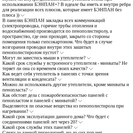
использовании БЭНПАН+? В идеале бы иметь и внутри ребра
для реализации всех плюсов, которые имеет БЭНПАН без
плюса ))
В панелях БЭНПАН закладка всех коммуникаций
(электропроводка, горячие трубы отопления и
водоснабжения) производится по пенополистиролу, а
пространство, где они проходят, закрыто со стороны
помещения только гипсокартоном. Что будет в случае
возгорания проводки внутри этих зашитых
пенополистиролом пустот?
Могут ли завестись мыши в утеплителе?
Какой срок службы у встроенного утеплителя - минваты? Не
теряет ли она со временем своих качеств?
Как ведет себя утеплитель в панелях с точки зрения
вентиляции и конденсата?
Можно ли использовать другие утеплители, кроме минваты и
пенопласта?
Как обстоят дела с пожаробезопасностью панелей с
пенопластом и панелей с минватой?
Выделяются ли опасные вещества из пенополистирола при
нагревании?
Какой срок эксплуатации данного дома? Что будет с
соединениями панелей лет через 20?
Какой срок службы этих панелей?
Слежу за данной технологией, но до сих пор нет