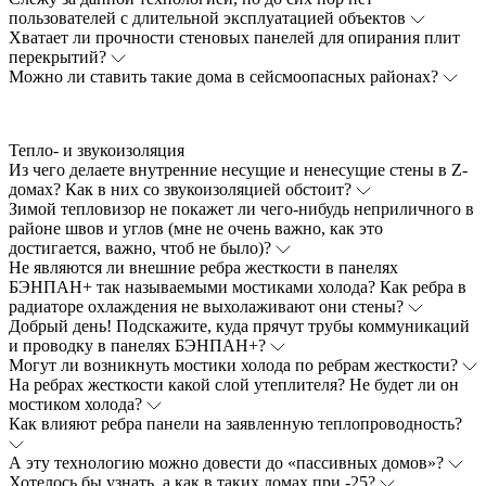
пользователей с длительной эксплуатацией объектов
Хватает ли прочности стеновых панелей для опирания плит
перекрытий?
Можно ли ставить такие дома в сейсмоопасных районах?
Тепло- и звукоизоляция
Из чего делаете внутренние несущие и ненесущие стены в Z-
домах? Как в них со звукоизоляцией обстоит?
Зимой тепловизор не покажет ли чего-нибудь неприличного в
районе швов и углов (мне не очень важно, как это
достигается, важно, чтоб не было)?
Не являются ли внешние ребра жесткости в панелях
БЭНПАН+ так называемыми мостиками холода? Как ребра в
радиаторе охлаждения не выхолаживают они стены?
Добрый день! Подскажите, куда прячут трубы коммуникаций
и проводку в панелях БЭНПАН+?
Могут ли возникнуть мостики холода по ребрам жесткости?
На ребрах жесткости какой слой утеплителя? Не будет ли он
мостиком холода?
Как влияют ребра панели на заявленную теплопроводность?
А эту технологию можно довести до «пассивных домов»?
Хотелось бы узнать, а как в таких домах при -25?