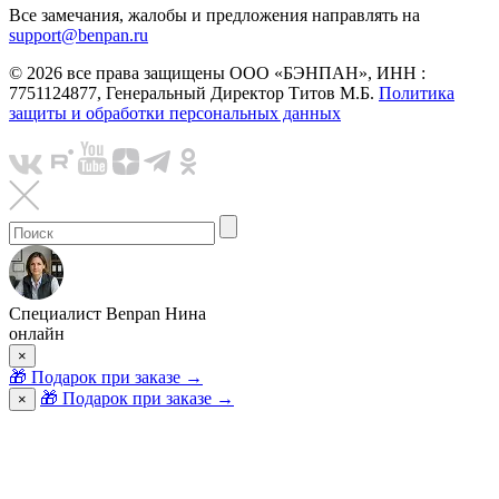
Все замечания, жалобы и предложения направлять на
support@benpan.ru
© 2026 все права защищены ООО «БЭНПАН», ИНН :
7751124877, Генеральный Директор Титов М.Б.
Политика
защиты и обработки персональных данных
Специалист Benpan Нина
онлайн
×
🎁
Подарок при заказе
→
🎁 Подарок при заказе
→
×