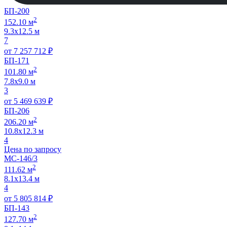
БП-200
2
152.10 м
9.3х12.5 м
7
от
7 257 712
₽
БП-171
2
101.80 м
7.8х9.0 м
3
от
5 469 639
₽
БП-206
2
206.20 м
10.8х12.3 м
4
Цена по запросу
МС-146/3
2
111.62 м
8.1х13.4 м
4
от
5 805 814
₽
БП-143
2
127.70 м