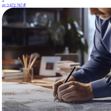
от
3 672 767
₽