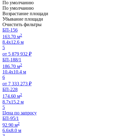
По умолчанию
По умолчанию
Возрастание площади
Убывание площади
Очистить фильтры
БП-156
2
163.70 м
8.4х12.6 м
5
от
5 879 932
₽
БП-188/1
2
186.70 м
10.4х10.4 м
6
от
7 333 273
₽
БП-228
2
174.60 м
8.7х15.2 м
5
Цена по запросу
БП-95/1
2
92.90 м
6.6х8.0 м
3