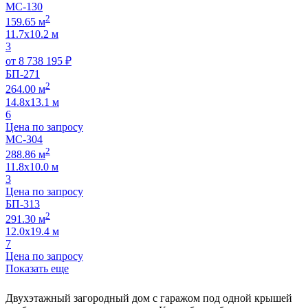
МС-130
2
159.65 м
11.7х10.2 м
3
от
8 738 195
₽
БП-271
2
264.00 м
14.8х13.1 м
6
Цена по запросу
МС-304
2
288.86 м
11.8х10.0 м
3
Цена по запросу
БП-313
2
291.30 м
12.0х19.4 м
7
Цена по запросу
Показать еще
Двухэтажный загородный дом с гаражом под одной крышей