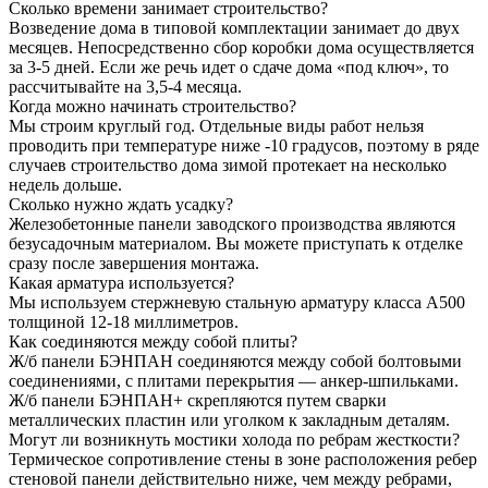
Сколько времени занимает строительство?
Возведение дома в типовой комплектации занимает до двух
месяцев. Непосредственно сбор коробки дома осуществляется
за 3-5 дней. Если же речь идет о сдаче дома «под ключ», то
рассчитывайте на 3,5-4 месяца.
Когда можно начинать строительство?
Мы строим круглый год. Отдельные виды работ нельзя
проводить при температуре ниже -10 градусов, поэтому в ряде
случаев строительство дома зимой протекает на несколько
недель дольше.
Сколько нужно ждать усадку?
Железобетонные панели заводского производства являются
безусадочным материалом. Вы можете приступать к отделке
сразу после завершения монтажа.
Какая арматура используется?
Мы используем стержневую стальную арматуру класса А500
толщиной 12-18 миллиметров.
Как соединяются между собой плиты?
Ж/б панели БЭНПАН соединяются между собой болтовыми
соединениями, с плитами перекрытия — анкер-шпильками.
Ж/б панели БЭНПАН+ скрепляются путем сварки
металлических пластин или уголком к закладным деталям.
Могут ли возникнуть мостики холода по ребрам жесткости?
Термическое сопротивление стены в зоне расположения ребер
стеновой панели действительно ниже, чем между ребрами,