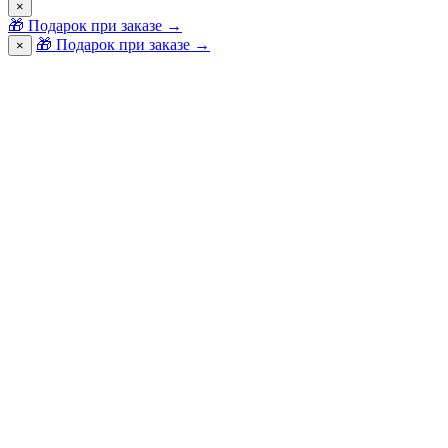
×
🎁
Подарок при заказе
→
🎁 Подарок при заказе
→
×