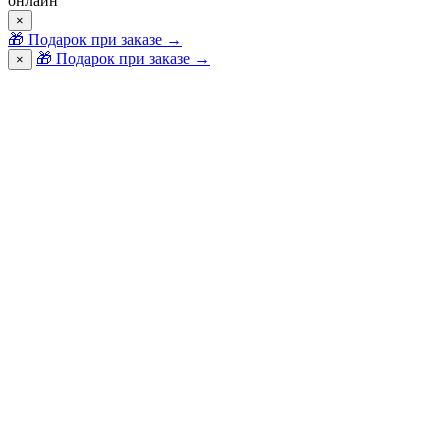
онлайн
×
🎁
Подарок при заказе
→
🎁 Подарок при заказе
→
×