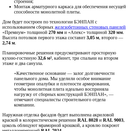
строения;
Монтаж арматурного каркаса для обеспечения несущей
способности монолитной плиты.
Дом будет построен по технологии БЭНПАН с
использованием сборных
железобетонных стеновых панелей
«Премиум» толщиной
270 мм
и «Апекс» толщиной
320 мм
.
Высота потолков первого этажа составит
3,05 м
, второго —
2,74 м
.
Планировочные решения предусматривают просторную
кухню-гостиную
32,6 м²
, кабинет, три спальни на втором
этаже и два санузла.
«Качественное основание — залог долговечности
панельного дома. Мы уделили особое внимание
геометрии опалубки и плотности армирования,
чтобы монолитная плита идеально восприняла
нагрузку от сборных конструкций БЭНПАН», —
отмечают специалисты строительного отдела
компании.
Наружная отделка фасадов будет выполнена акриловой
краской в колористическом решении
RAL 8028
и
RAL 9003
,
цоколь облицуют мраморной крошкой, а кровлю покроют
металлочерепицей
RAL 7024
.