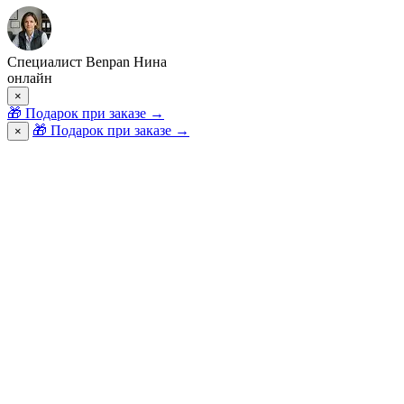
Специалист Benpan Нина
онлайн
×
🎁
Подарок при заказе
→
🎁 Подарок при заказе
→
×