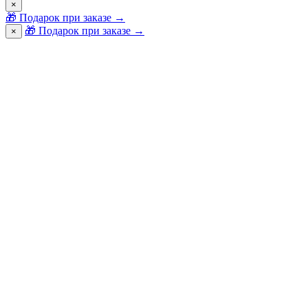
×
🎁
Подарок при заказе
→
🎁 Подарок при заказе
→
×