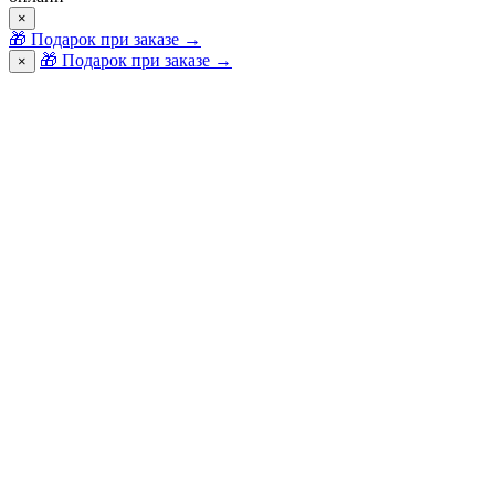
×
🎁
Подарок при заказе
→
🎁 Подарок при заказе
→
×