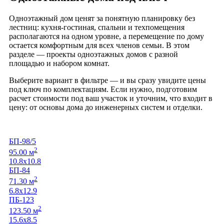
Одноэтажный дом ценят за понятную планировку без
лестниц: кухня-гостиная, спальни и техпомещения
располагаются на одном уровне, а перемещение по дому
остается комфортным для всех членов семьи. В этом
разделе — проекты одноэтажных домов с разной
площадью и набором комнат.
Выберите вариант в фильтре — и вы сразу увидите цены
под ключ по комплектациям. Если нужно, подготовим
расчет стоимости под ваш участок и уточним, что входит в
цену: от основы дома до инженерных систем и отделки.
БП-98/5
2
95.00 м
10.8х10.8
БП-84
2
71.30 м
6.8х12.9
ПБ-123
2
123.50 м
15.6х8.5