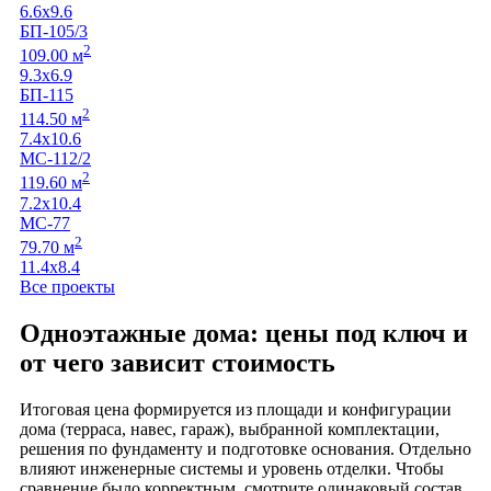
6.6х9.6
БП-105/3
2
109.00 м
9.3х6.9
БП-115
2
114.50 м
7.4х10.6
МС-112/2
2
119.60 м
7.2х10.4
МС-77
2
79.70 м
11.4х8.4
Все проекты
Одноэтажные дома: цены под ключ и
от чего зависит стоимость
Итоговая цена формируется из площади и конфигурации
дома (терраса, навес, гараж), выбранной комплектации,
решения по фундаменту и подготовке основания. Отдельно
влияют инженерные системы и уровень отделки. Чтобы
сравнение было корректным, смотрите одинаковый состав