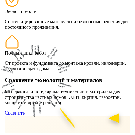
Экологичность
Сертифицированные материалы и безопасные решения для
постоянного проживания.
Входная
подарок
дверь в
отмостку
3% скидка
3% скидка
на дренаж
Полный цикл работ
на
на кровлю
От проекта и фундамента до монтажа кровли, инженерии,
1% скидка
3% скидка
на Теплый
отделки и сдачи дома.
контур
лестницу*
Сравнение технологий и материалов
на
Ламинация
50% скидка
окон*
Мы сравнили популярные технологии и материалы для
фундамент
30% скидка
на
на
3% скидка
строительства частных домов: ЖБИ, кирпич, газобетон,
Эскизный
домокомплект
на
3% скидка
монолит и другие решения.
Сравнить