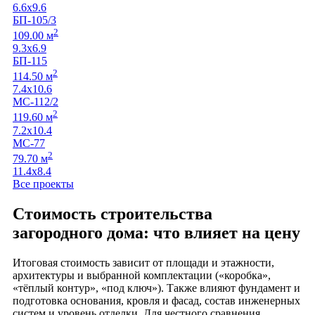
6.6х9.6
БП-105/3
2
109.00 м
9.3х6.9
БП-115
2
114.50 м
7.4х10.6
МС-112/2
2
119.60 м
7.2х10.4
МС-77
2
79.70 м
11.4х8.4
Все проекты
Стоимость строительства
загородного дома: что влияет на цену
Итоговая стоимость зависит от площади и этажности,
архитектуры и выбранной комплектации («коробка»,
«тёплый контур», «под ключ»). Также влияют фундамент и
подготовка основания, кровля и фасад, состав инженерных
систем и уровень отделки. Для честного сравнения