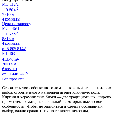
МС-112/2
2
119.60 м
7×10 м
4 комнаты
Цена по запросу
МС-146/3
2
111.62 м
8×13 м
4 комнаты
от
5 805 814
₽
БП-463
2
413.40 м
20×14 м
6 комнат
от
19 448 248
₽
Все проекты
Строительство собственного дома — важный этап, в котором
выбор строительного материала играет ключевую роль.
Кирпич и керамические блоки — два традиционных, широко
применяемых материала, каждый из которых имеет свои
особенности. Чтобы не ошибиться и сделать осознанный
выбор, важно сравнить их по теплотехническим,