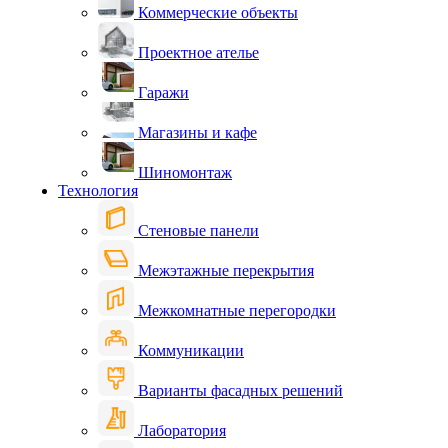
Коммерческие объекты
Проектное ателье
Гаражи
Магазины и кафе
Шиномонтаж
Технология
Стеновые панели
Межэтажные перекрытия
Межкомнатные перегородки
Коммуникации
Варианты фасадных решений
Лаборатория