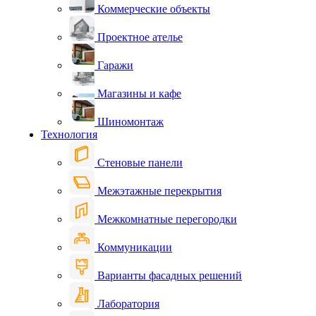
Коммерческие объекты
Проектное ателье
Гаражи
Магазины и кафе
Шиномонтаж
Технология
Стеновые панели
Межэтажные перекрытия
Межкомнатные перегородки
Коммуникации
Варианты фасадных решений
Лаборатория