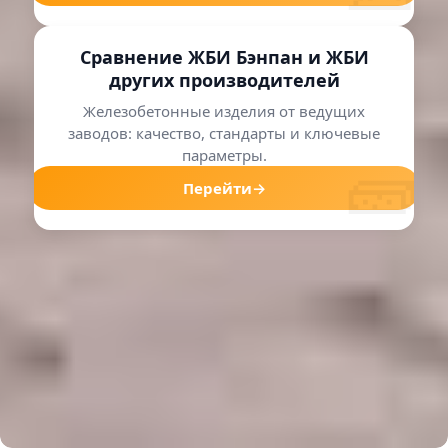
Сравнение ЖБИ Бэнпан и ЖБИ
других производителей
Железобетонные изделия от ведущих
заводов: качество, стандарты и ключевые
🧱
параметры.
Перейти
→
Выберите комплектацию:
БЭНПАН–Д
от
0
₽
БЭНПАН+
от
0
₽
БЭНПАН Премиум