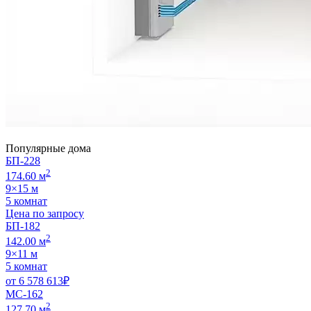
Популярные дома
БП-228
2
174.60 м
9×15 м
5 комнат
Цена по запросу
БП-182
2
142.00 м
9×11 м
5 комнат
от
6 578 613
₽
МС-162
2
127.70 м