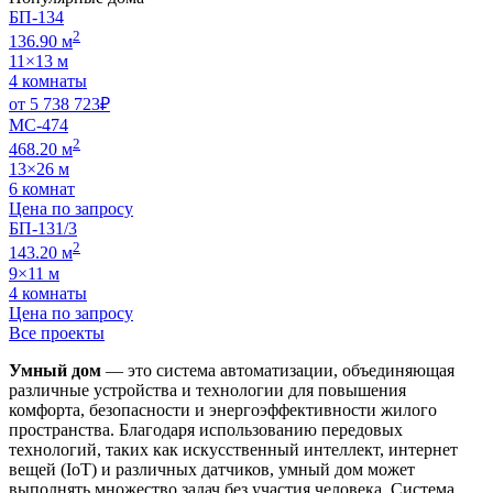
БП-134
2
136.90 м
11×13 м
4 комнаты
от
5 738 723
₽
МС-474
2
468.20 м
13×26 м
6 комнат
Цена по запросу
БП-131/3
2
143.20 м
9×11 м
4 комнаты
Цена по запросу
Все проекты
Умный дом
— это система автоматизации, объединяющая
различные устройства и технологии для повышения
комфорта, безопасности и энергоэффективности жилого
пространства. Благодаря использованию передовых
технологий, таких как искусственный интеллект, интернет
вещей (IoT) и различных датчиков, умный дом может
выполнять множество задач без участия человека. Система